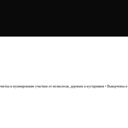
истка и мульчирование участков от мелколесья, деревьев и кустарников • Выкорчевка и 