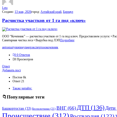
Leto
Создано:
13 мая, 2026
город:
Алтайский край
,
Барнаул
Расчистка участков от 1 га под «ключ»
ООО “Кочевник” — расчистка участков от 1 га под ключ. Предоставляем услуги: • Расч
Санитарная чистка леса • Вырубка под ЛЭП
Подробнее
антонхатунцев
мульчерэксперт
ооокочевник
0
0 Ответов
8
Просмотров
Ответ
Боковая
Добавить пост
панель
Статистика
Постов
6k
Ответ
21
Adv
Также читайте:
120x600
Популярные теги
ДТП
(136)
ВНГ
(66)
Дети
Башкортостан
(33)
Беспилотники
(21)
Происшествие
(312)
Росгвардия
(122)