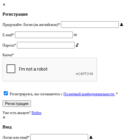
Регистрация
Придумайте Логин (на английском)
*
E-mail
*
Пароль
*
Капча
*
Регистрируясь, вы соглашаетесь с
Политикой конфиденциальности
.
*
Уже есть аккаунт?
Войти
Вход
Логин или email
*