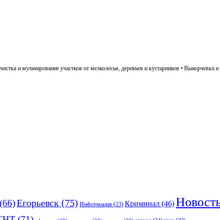
истка и мульчирование участков от мелколесья, деревьев и кустарников • Выкорчевка и 
Новост
(66)
Егорьевск
(75)
Криминал
(46)
Информация
(23)
ТНТ
(71)