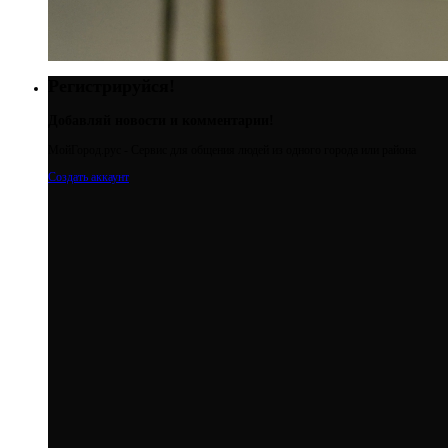
Регистрируйся!
Добавляй новости и комментарии!
МойГород.рус - Cервис для общения людей из одного города или района
Создать аккаунт