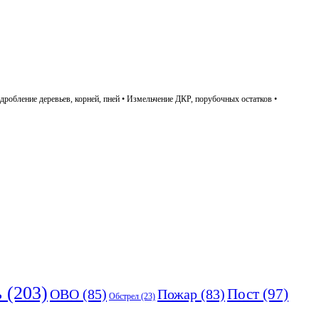
дробление деревьев, корней, пней • Измельчение ДКР, порубочных остатков •
ь
(203)
Пост
(97)
ОВО
(85)
Пожар
(83)
Обстрел
(23)