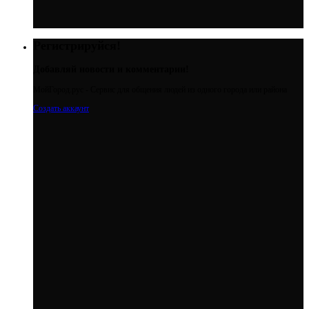
Регистрируйся!
Добавляй новости и комментарии!
МойГород.рус - Cервис для общения людей из одного города или района
Создать аккаунт