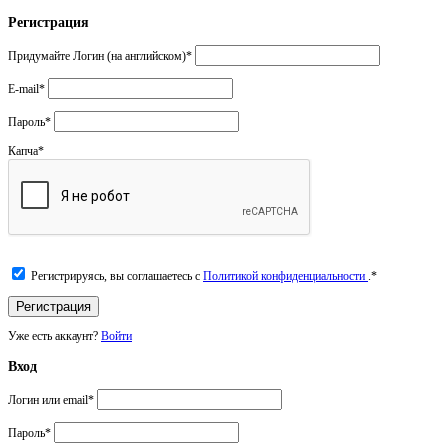
Регистрация
Придумайте Логин (на английском)
*
E-mail
*
Пароль
*
Капча
*
Регистрируясь, вы соглашаетесь с
Политикой конфиденциальности
.
*
Уже есть аккаунт?
Войти
Вход
Логин или email
*
Пароль
*