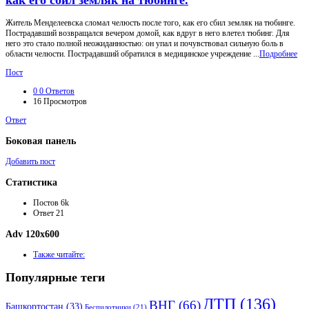
Житель Менделеевска сломал челюсть после того, как его сбил земляк на тюбинге.
Пострадавший возвращался вечером домой, как вдруг в него влетел тюбинг. Для
него это стало полной неожиданностью: он упал и почувствовал сильную боль в
области челюсти. Пострадавший обратился в медицинское учреждение ...
Подробнее
Пост
0
0 Ответов
16
Просмотров
Ответ
Боковая панель
Добавить пост
Статистика
Постов
6k
Ответ
21
Adv 120x600
Также читайте:
Популярные теги
ДТП
(136)
ВНГ
(66)
Башкортостан
(33)
Беспилотники
(21)