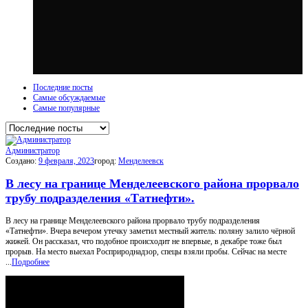
Последние посты
Самые обсуждаемые
Самые популярные
Администратор
Создано:
9 февраля, 2023
город:
Менделеевск
В лесу на границе Менделеевского района прорвало
трубу подразделения «Татнефти».
В лесу на границе Менделеевского района прорвало трубу подразделения
«Татнефти». Вчера вечером утечку заметил местный житель: поляну залило чёрной
жижей. Он рассказал, что подобное происходит не впервые, в декабре тоже был
прорыв. На место выехал Росприроднадзор, спецы взяли пробы. Сейчас на месте
...
Подробнее