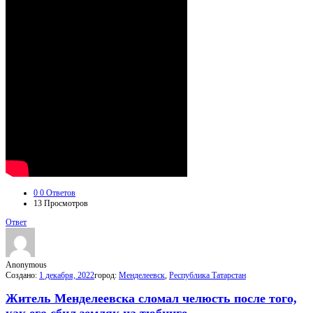
0
0 Ответов
13
Просмотров
Ответ
Anonymous
Создано:
1 декабря, 2022
город:
Менделеевск
,
Республика Татарстан
Житель Менделеевска сломал челюсть после того,
как его сбил земляк на тюбинге.