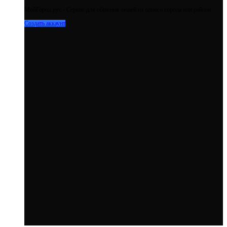
МойГород.рус - Cервис для общения людей из одного города или района
Создать аккаунт