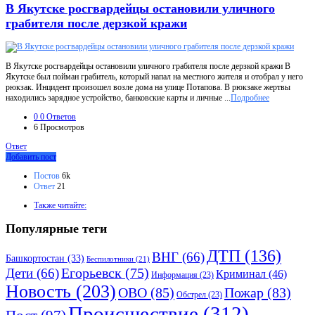
В Якутске росгвардейцы остановили уличного
грабителя после дерзкой кражи
В Якутске росгвардейцы остановили уличного грабителя после дерзкой кражи В
Якутске был пойман грабитель, который напал на местного жителя и отобрал у него
рюкзак. Инцидент произошел возле дома на улице Потапова. В рюкзаке жертвы
находились зарядное устройство, банковские карты и личные ...
Подробнее
0
0 Ответов
6
Просмотров
Ответ
Боковая
Добавить пост
панель
Статистика
Постов
6k
Ответ
21
Adv
Также читайте:
120x600
Популярные теги
ДТП
(136)
ВНГ
(66)
Башкортостан
(33)
Беспилотники
(21)
Дети
(66)
Егорьевск
(75)
Криминал
(46)
Информация
(23)
Новость
(203)
ОВО
(85)
Пожар
(83)
Обстрел
(23)
Происшествие
(312)