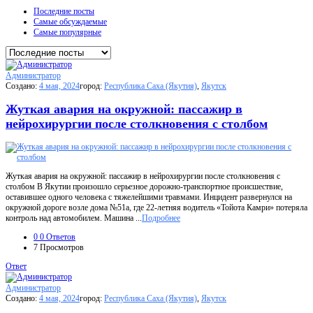
Последние посты
Самые обсуждаемые
Самые популярные
Администратор
Создано:
4 мая, 2024
город:
Республика Саха (Якутия)
,
Якутск
Жуткая авария на окружной: пассажир в
нейрохирургии после столкновения с столбом
Жуткая авария на окружной: пассажир в нейрохирургии после столкновения с
столбом В Якутии произошло серьезное дорожно-транспортное происшествие,
оставившее одного человека с тяжелейшими травмами. Инцидент развернулся на
окружной дороге возле дома №51а, где 22-летняя водитель «Тойота Камри» потеряла
контроль над автомобилем. Машина ...
Подробнее
0
0 Ответов
7
Просмотров
Ответ
Администратор
Создано:
4 мая, 2024
город:
Республика Саха (Якутия)
,
Якутск