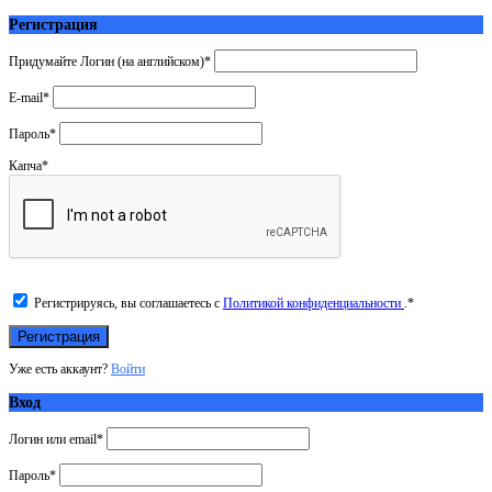
Регистрация
Придумайте Логин (на английском)
*
E-mail
*
Пароль
*
Капча
*
Регистрируясь, вы соглашаетесь с
Политикой конфиденциальности
.
*
Уже есть аккаунт?
Войти
Вход
Логин или email
*
Пароль
*