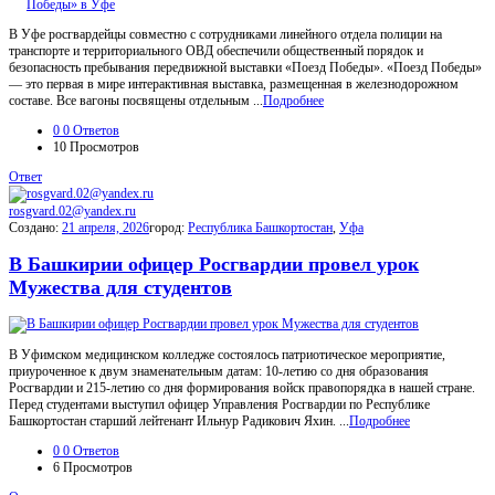
В Уфе росгвардейцы совместно с сотрудниками линейного отдела полиции на
транспорте и территориального ОВД обеспечили общественный порядок и
безопасность пребывания передвижной выставки «Поезд Победы». «Поезд Победы»
— это первая в мире интерактивная выставка, размещенная в железнодорожном
составе. Все вагоны посвящены отдельным ...
Подробнее
0
0 Ответов
10
Просмотров
Ответ
rosgvard.02@yandex.ru
Создано:
21 апреля, 2026
город:
Республика Башкортостан
,
Уфа
В Башкирии офицер Росгвардии провел урок
Мужества для студентов
В Уфимском медицинском колледже состоялось патриотическое мероприятие,
приуроченное к двум знаменательным датам: 10-летию со дня образования
Росгвардии и 215-летию со дня формирования войск правопорядка в нашей стране.
Перед студентами выступил офицер Управления Росгвардии по Республике
Башкортостан старший лейтенант Ильнур Радикович Яхин. ...
Подробнее
0
0 Ответов
6
Просмотров