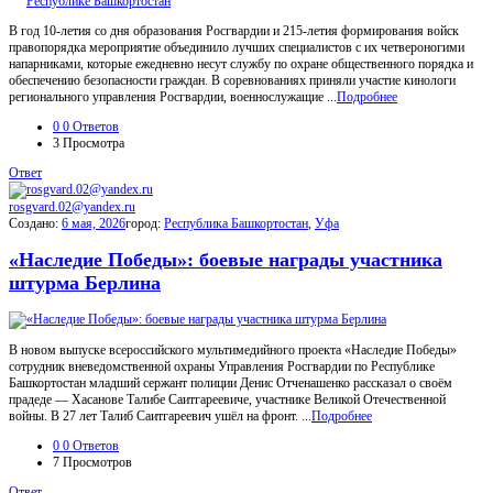
В год 10-летия со дня образования Росгвардии и 215-летия формирования войск
правопорядка мероприятие объединило лучших специалистов с их четвероногими
напарниками, которые ежедневно несут службу по охране общественного порядка и
обеспечению безопасности граждан. В соревнованиях приняли участие кинологи
регионального управления Росгвардии, военнослужащие ...
Подробнее
0
0 Ответов
3
Просмотра
Ответ
rosgvard.02@yandex.ru
Создано:
6 мая, 2026
город:
Республика Башкортостан
,
Уфа
«Наследие Победы»: боевые награды участника
штурма Берлина
В новом выпуске всероссийского мультимедийного проекта «Наследие Победы»
сотрудник вневедомственной охраны Управления Росгвардии по Республике
Башкортостан младший сержант полиции Денис Отченашенко рассказал о своём
прадеде — Хасанове Талибе Саитгареевиче, участнике Великой Отечественной
войны. В 27 лет Талиб Саитгареевич ушёл на фронт. ...
Подробнее
0
0 Ответов
7
Просмотров
Ответ