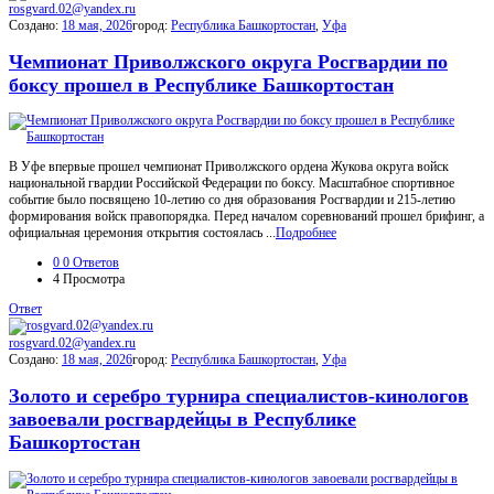
rosgvard.02@yandex.ru
Создано:
18 мая, 2026
город:
Республика Башкортостан
,
Уфа
Чемпионат Приволжского округа Росгвардии по
боксу прошел в Республике Башкортостан
В Уфе впервые прошел чемпионат Приволжского ордена Жукова округа войск
национальной гвардии Российской Федерации по боксу. Масштабное спортивное
событие было посвящено 10-летию со дня образования Росгвардии и 215-летию
формирования войск правопорядка. Перед началом соревнований прошел брифинг, а
официальная церемония открытия состоялась ...
Подробнее
0
0 Ответов
4
Просмотра
Ответ
rosgvard.02@yandex.ru
Создано:
18 мая, 2026
город:
Республика Башкортостан
,
Уфа
Золото и серебро турнира специалистов-кинологов
завоевали росгвардейцы в Республике
Башкортостан