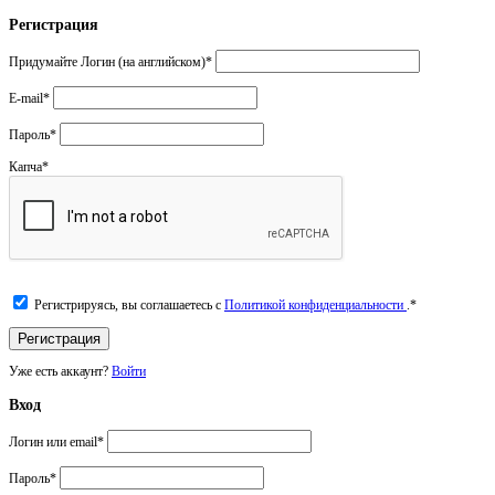
Регистрация
Придумайте Логин (на английском)
*
E-mail
*
Пароль
*
Капча
*
Регистрируясь, вы соглашаетесь с
Политикой конфиденциальности
.
*
Уже есть аккаунт?
Войти
Вход
Логин или email
*
Пароль
*