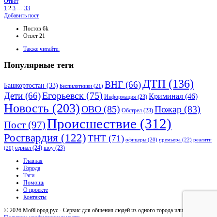
Ответ
1
2
3
…
33
Боковая
Добавить пост
панель
Статистика
Постов
6k
Ответ
21
Adv
Также читайте:
120x600
Популярные теги
ДТП
(136)
ВНГ
(66)
Башкортостан
(33)
Беспилотники
(21)
Дети
(66)
Егорьевск
(75)
Криминал
(46)
Информация
(23)
Новость
(203)
ОВО
(85)
Пожар
(83)
Обстрел
(23)
Происшествие
(312)
Пост
(97)
Росгвардия
(122)
ТНТ
(71)
премьера
(22)
офицеры
(20)
реалити
сериал
(24)
шоу
(23)
(20)
Исследовать
Главная
Города
Тэги
Помощь
О проекте
Контакты
© 2026 МойГород.рус - Cервис для общения людей из одного города или района