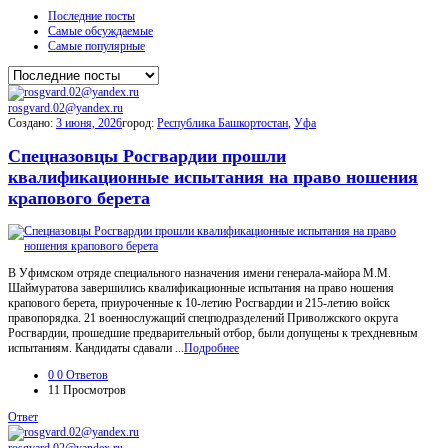
Последние посты
Самые обсуждаемые
Самые популярные
rosgvard.02@yandex.ru
Создано:
3 июня, 2026
город:
Республика Башкортостан
,
Уфа
Спецназовцы Росгвардии прошли
квалификационные испытания на право ношения
крапового берета
В Уфимском отряде специального назначения имени генерала-майора М.М.
Шаймуратова завершились квалификационные испытания на право ношения
крапового берета, приуроченные к 10-летию Росгвардии и 215-летию войск
правопорядка. 21 военнослужащий спецподразделений Приволжского округа
Росгвардии, прошедшие предварительный отбор, были допущены к трехдневным
испытаниям. Кандидаты сдавали ...
Подробнее
0
0 Ответов
11
Просмотров
Ответ
rosgvard.02@yandex.ru