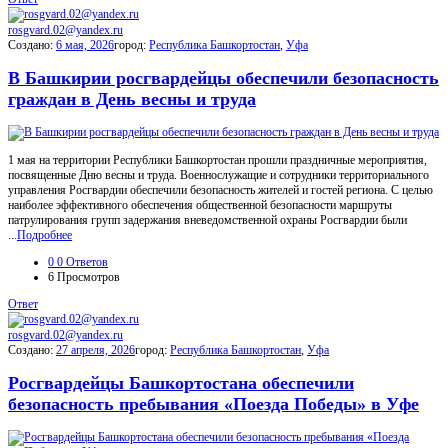
rosgvard.02@yandex.ru
Создано:
6 мая, 2026
город:
Республика Башкортостан
,
Уфа
В Башкирии росгвардейцы обеспечили безопасность
граждан в День весны и труда
1 мая на территории Республики Башкортостан прошли праздничные мероприятия,
посвященные Дню весны и труда. Военнослужащие и сотрудники территориального
управления Росгвардии обеспечили безопасность жителей и гостей региона. С целью
наиболее эффективного обеспечения общественной безопасности маршруты
патрулирования групп задержания вневедомственной охраны Росгвардии были
...
Подробнее
0
0 Ответов
6
Просмотров
Ответ
rosgvard.02@yandex.ru
Создано:
27 апреля, 2026
город:
Республика Башкортостан
,
Уфа
Росгвардейцы Башкортостана обеспечили
безопасность пребывания «Поезда Победы» в Уфе