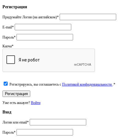
Регистрация
Придумайте Логин (на английском)
*
E-mail
*
Пароль
*
Капча
*
Регистрируясь, вы соглашаетесь с
Политикой конфиденциальности
.
*
Уже есть аккаунт?
Войти
Вход
Логин или email
*
Пароль
*