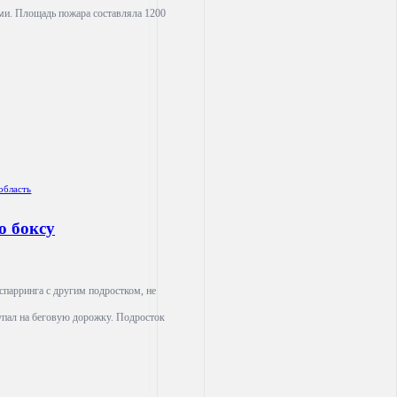
и. Площадь пожара составляла 1200
область
о боксу
спарринга с другим подростком, не
 упал на беговую дорожку. Подросток