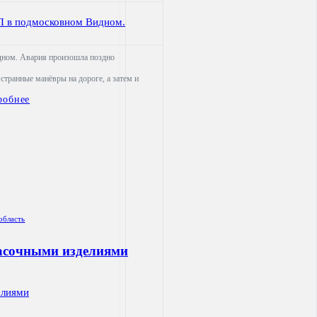
или
района
Политика
конфиденциальности
дном. Авария произошла поздно
странные манëвры на дороге, а затем и
робнее
область
расочными изделиями