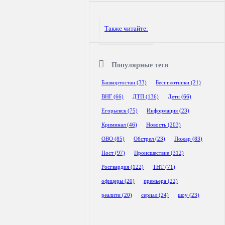
120x600
Также читайте:
Популярные теги
Башкортостан
(33)
Беспилотники
(21)
ВНГ
(66)
ДТП
(136)
Дети
(66)
Егорьевск
(75)
Информация
(23)
Криминал
(46)
Новость
(203)
ОВО
(85)
Обстрел
(23)
Пожар
(83)
Пост
(97)
Происшествие
(312)
Росгвардия
(122)
ТНТ
(71)
офицеры
(20)
премьера
(22)
реалити
(20)
сериал
(24)
шоу
(23)