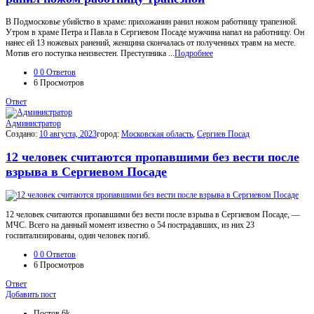
В Подмосковье убийство в храме: прихожанин ранил ножом работницу трапезной.
Утром в храме Петра и Павла в Сергиевом Посаде мужчина напал на работницу. Он
нанес ей 13 ножевых ранений, женщина скончалась от полученных травм на месте.
Мотив его поступка неизвестен. Преступника ...
Подробнее
0
0 Ответов
6
Просмотров
Ответ
Администратор
Создано:
10 августа, 2023
город:
Московская область
,
Сергиев Посад
12 человек считаются пропавшими без вести после
взрыва в Сергиевом Посаде
12 человек считаются пропавшими без вести после взрыва в Сергиевом Посаде, —
МЧС. Всего на данный момент известно о 54 пострадавших, из них 23
госпитализированы, один человек погиб.
0
0 Ответов
6
Просмотров
Ответ
Боковая
Добавить пост
панель
Статистика
Постов
6k