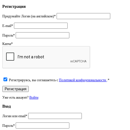
Регистрация
Придумайте Логин (на английском)
*
E-mail
*
Пароль
*
Капча
*
Регистрируясь, вы соглашаетесь с
Политикой конфиденциальности
.
*
Уже есть аккаунт?
Войти
Вход
Логин или email
*
Пароль
*