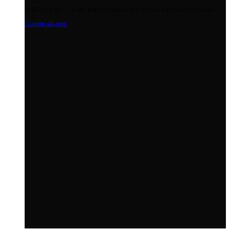
МойГород.рус - Cервис для общения людей из одного города или района
Создать аккаунт