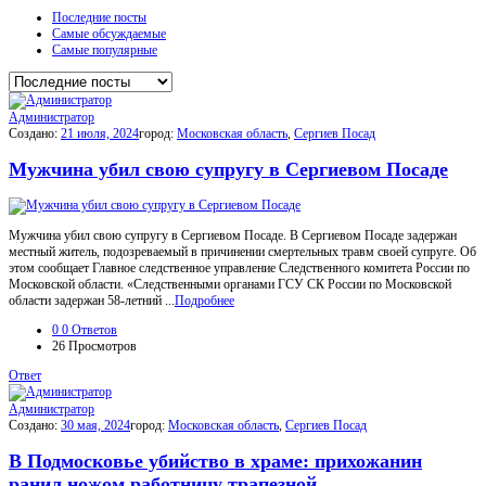
Последние посты
Самые обсуждаемые
Самые популярные
Администратор
Создано:
21 июля, 2024
город:
Московская область
,
Сергиев Посад
Мужчина убил свою супругу в Сергиевом Посаде
Мужчина убил свою супругу в Сергиевом Посаде. В Сергиевом Посаде задержан
местный житель, подозреваемый в причинении смертельных травм своей супруге. Об
этом сообщает Главное следственное управление Следственного комитета России по
Московской области. «Следственными органами ГСУ СК России по Московской
области задержан 58-летний ...
Подробнее
0
0 Ответов
26
Просмотров
Ответ
Администратор
Создано:
30 мая, 2024
город:
Московская область
,
Сергиев Посад
В Подмосковье убийство в храме: прихожанин
ранил ножом работницу трапезной