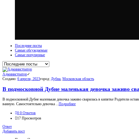
Последние посты
Самые обсуждаемые
Самые популярные
Администратор
Создано:
6 апреля, 2023
город:
Дубна
,
Московская область
В подмосковной Дубне маленькая девочка заживо св
В подмосковной Дубне маленькая девочка заживо сварилась в кипятке Родители оставил
ванную. Самостоятельно девочка ...
Подробнее
0
0 Ответов
17
Просмотров
Ответ
Боковая
Добавить пост
панель