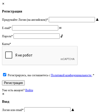
Регистрация
Придумайте Логин (на английском)
*
E-mail
*
Пароль
*
Капча
*
Регистрируясь, вы соглашаетесь с
Политикой конфиденциальности
.
*
Уже есть аккаунт?
Войти
Вход
Логин или email
*