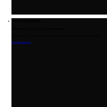
Регистрируйся!
Добавляй новости и комментарии!
МойГород.рус - Cервис для общения людей из одного города или района
Создать аккаунт