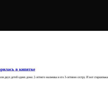
арилась в кипятке
и двух детей одних дома: 2-летнего мальчика и его 3-летнюю сестру. И вот старшенька