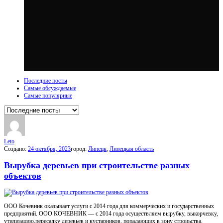
Последние посты
Самые обсуждаемые
Самые популярные
Leto
Создано:
24 октября, 2023
город:
Липецк
,
Липецкая область
Вырубка деревьев при строительстве разных
объектов
ООО Кочевник оказывает услуги с 2014 года для коммерческих и государственных
предприятий. ООО КОЧЕВНИК — с 2014 года осуществляем вырубку, выкорчевку,
утилизацию,пересадку деревьев и кустарников, попадающих в зону строиьства,