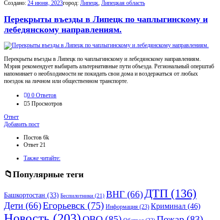
Создано:
24 июня, 2023
город:
Липецк
,
Липецкая область
Перекрыты въезды в Липецк по чаплыгинскому и
лебедянскому направлениям.
Перекрыты въезды в Липецк по чаплыгинскому и лебедянскому направлениям.
Мэрия рекомендует выбирать альтернативные пути объезда. Региональный оперштаб
напоминает о необходимости не покидать свои дома и воздержаться от любых
поездок на личном или общественном транспорте.
0
0 Ответов
5
Просмотров
Ответ
Боковая
Добавить пост
панель
Статистика
Постов
6k
Ответ
21
Adv
Также читайте:
120x600
Популярные теги
ДТП
(136)
ВНГ
(66)
Башкортостан
(33)
Беспилотники
(21)
Дети
(66)
Егорьевск
(75)
Криминал
(46)
Информация
(23)
Новость
(203)
ОВО
(85)
Пожар
(83)