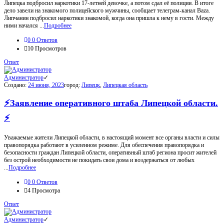
Липецка подбросил наркотики 17-летней девочке, а потом сдал её полиции. В итоге
дело завели на знакомого полицейского мужчины, сообщает телеграм-канал Baza.
Липчанин подбросил наркотики знакомой, когда она пришла к нему в гости. Между
ними начался ...
Подробнее
0
0 Ответов
10
Просмотров
Ответ
Администратор
Создано:
24 июня, 2023
город:
Липецк
,
Липецкая область
⚡Заявление оперативного штаба Липецкой области.
⚡
Уважаемые жители Липецкой области, в настоящий момент все органы власти и силы
правопорядка работают в усиленном режиме. Для обеспечения правопорядка и
безопасности граждан Липецкой области, оперативный штаб региона просит жителей
без острой необходимости не покидать свои дома и воздержаться от любых
...
Подробнее
0
0 Ответов
4
Просмотра
Ответ
Администратор