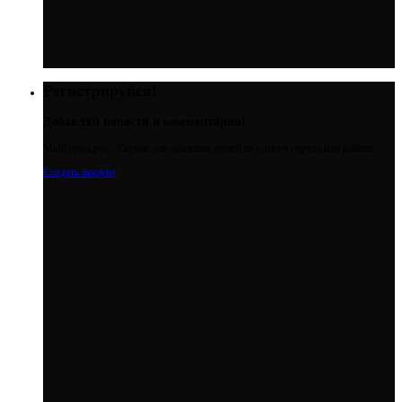
Регистрируйся!
Добавляй новости и комментарии!
МойГород.рус - Cервис для общения людей из одного города или района
Создать аккаунт