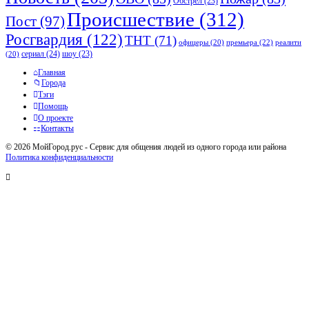
Обстрел
(23)
Происшествие
(312)
Пост
(97)
Росгвардия
(122)
ТНТ
(71)
премьера
(22)
офицеры
(20)
реалити
сериал
(24)
шоу
(23)
(20)
Исследовать
Главная
Города
Тэги
Помощь
О проекте
Контакты
© 2026 МойГород.рус - Cервис для общения людей из одного города или района
Политика конфиденциальности