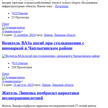
вводим заросшие сельскохозяйственные земли в сельхоз оборот, обслуживаем
инфраструктурные объекты. Имеем опыт ...
Подробнее
0
0 Ответов
3
Просмотра
Ответ
Администратор
Создано:
11 сентября, 2023
город:
Липецк
,
Липецкая область
Водитель ВАЗа погиб при столкновении с
иномаркой в Чаплыгинском районе
0
0 Ответов
26
Просмотров
Ответ
Администратор
Создано:
31 августа, 2023
город:
Липецк
,
Липецкая область
Житель Липецка подбросил наркотики
несовершеннолетней
Житель Липецка подбросил наркотики несовершеннолетней 37-летний житель