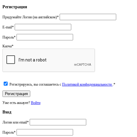
Регистрация
Придумайте Логин (на английском)
*
E-mail
*
Пароль
*
Капча
*
Регистрируясь, вы соглашаетесь с
Политикой конфиденциальности
.
*
Уже есть аккаунт?
Войти
Вход
Логин или email
*
Пароль
*