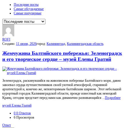
Последние посты
Самые обсуждаемые
Самые популярные
ROFI
Создано:
11 июня, 2026
город:
Калининград
,
Калининградская область
Жемчужина Балтийского побережья: Зеленоградск
и его творческое сердце – музей Елены Гратий
Зеленоградск, раскинувшийся на живописном побережье Балтийского моря, давно
завоевал сердца путешественников своей уютной атмосферой, старинной
архитектурой и, конечно же, неповторимым балтийским шармом. Этот небольшой
курортный городок Калининградской области, прежде известный как немецкий
Кранц, сегодня предстает перед нами как динамично развивающийся ...
Подробнее
музей Елены Гратий
0
0 Ответов
6
Просмотров
Ответ