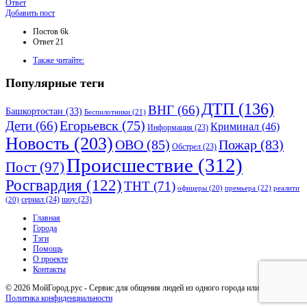
Ответ
Боковая
Добавить пост
панель
Статистика
Постов
6k
Ответ
21
Adv
Также читайте:
120x600
Популярные теги
ДТП
(136)
ВНГ
(66)
Башкортостан
(33)
Беспилотники
(21)
Дети
(66)
Егорьевск
(75)
Криминал
(46)
Информация
(23)
Новость
(203)
ОВО
(85)
Пожар
(83)
Обстрел
(23)
Происшествие
(312)
Пост
(97)
Росгвардия
(122)
ТНТ
(71)
премьера
(22)
офицеры
(20)
реалити
сериал
(24)
шоу
(23)
(20)
Исследовать
Главная
Города
Тэги
Помощь
О проекте
Контакты
© 2026 МойГород.рус - Cервис для общения людей из одного города или района
Политика конфиденциальности