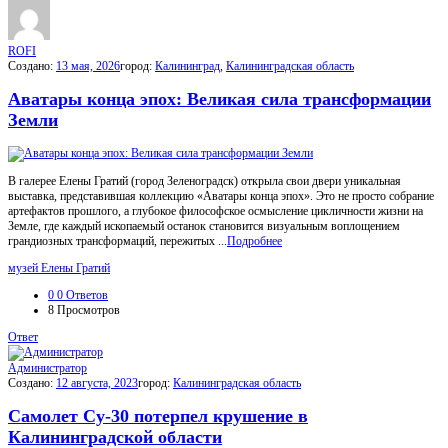
ROFI
Создано:
13 мая, 2026
город:
Калининград
,
Калининградская область
Аватары конца эпох: Великая сила трансформации
Земли
В галерее Елены Гратий (город Зеленоградск) открыла свои двери уникальная
выставка, представившая коллекцию «Аватары конца эпох». Это не просто собрание
артефактов прошлого, а глубокое философское осмысление цикличности жизни на
Земле, где каждый ископаемый останок становится визуальным воплощением
грандиозных трансформаций, пережитых ...
Подробнее
музей Елены Гратий
0
0 Ответов
8
Просмотров
Ответ
Администратор
Создано:
12 августа, 2023
город:
Калининградская область
Самолет Су-30 потерпел крушение в
Калининградской области