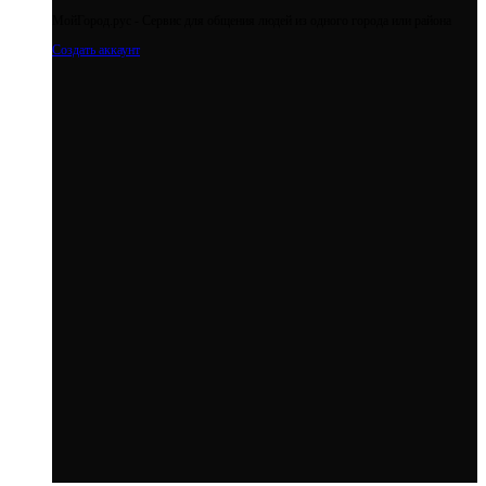
МойГород.рус - Cервис для общения людей из одного города или района
Создать аккаунт