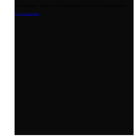
МойГород.рус - Cервис для общения людей из одного города или района
Создать аккаунт