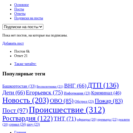
Основное
Посты
Ответы
Подписки на посты
Пока нет постов, на которые вы подписаны.
Боковая
Добавить пост
панель
Статистика
Постов
6k
Ответ
21
Adv
Также читайте:
120x600
Популярные теги
ДТП
(136)
ВНГ
(66)
Башкортостан
(33)
Беспилотники
(21)
Дети
(66)
Егорьевск
(75)
Криминал
(46)
Информация
(23)
Новость
(203)
ОВО
(85)
Пожар
(83)
Обстрел
(23)
Происшествие
(312)
Пост
(97)
Росгвардия
(122)
ТНТ
(71)
премьера
(22)
офицеры
(20)
реалити
сериал
(24)
шоу
(23)
(20)
Исследовать
Главная