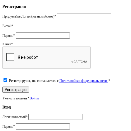
Регистрация
Придумайте Логин (на английском)
*
E-mail
*
Пароль
*
Капча
*
Регистрируясь, вы соглашаетесь с
Политикой конфиденциальности
.
*
Уже есть аккаунт?
Войти
Вход
Логин или email
*
Пароль
*