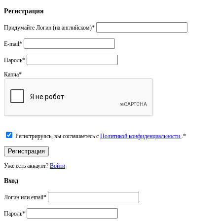
Регистрация
Придумайте Логин (на английском)
*
E-mail
*
Пароль
*
Капча
*
Регистрируясь, вы соглашаетесь с
Политикой конфиденциальности
.
*
Уже есть аккаунт?
Войти
Вход
Логин или email
*
Пароль
*