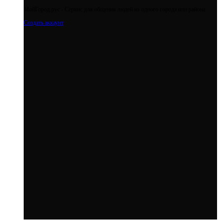
МойГород.рус - Cервис для общения людей из одного города или района
Создать аккаунт