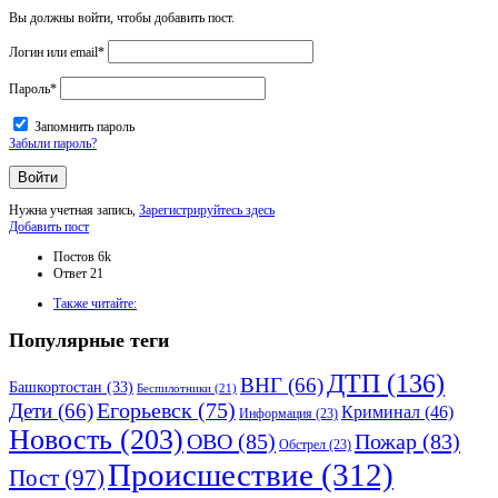
Вы должны войти, чтобы добавить пост.
Логин или email
*
Пароль
*
Запомнить пароль
Забыли пароль?
Нужна учетная запись,
Зарегистрируйтесь здесь
Боковая
Добавить пост
панель
Статистика
Постов
6k
Ответ
21
Adv
Также читайте:
120x600
Популярные теги
ДТП
(136)
ВНГ
(66)
Башкортостан
(33)
Беспилотники
(21)
Дети
(66)
Егорьевск
(75)
Криминал
(46)
Информация
(23)
Новость
(203)
ОВО
(85)
Пожар
(83)
Обстрел
(23)
Происшествие
(312)
Пост
(97)