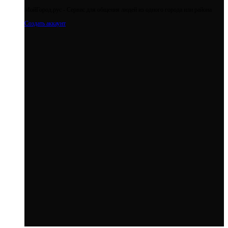
МойГород.рус - Cервис для общения людей из одного города или района
Создать аккаунт