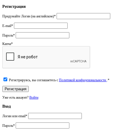
Регистрация
Придумайте Логин (на английском)
*
E-mail
*
Пароль
*
Капча
*
Регистрируясь, вы соглашаетесь с
Политикой конфиденциальности
.
*
Уже есть аккаунт?
Войти
Вход
Логин или email
*
Пароль
*