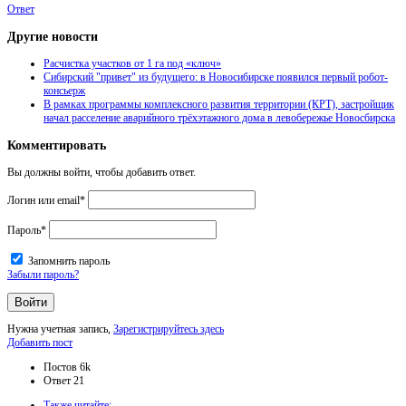
Ответ
Другие новости
Расчистка участков от 1 га под «ключ»
Сибирский "привет" из будущего: в Новосибирске появился первый робот-
консьерж
В рамках программы комплексного развития территории (КРТ), застройщик
начал расселение аварийного трёхэтажного дома в левобережье Новосбирска
Комментировать
Вы должны войти, чтобы добавить ответ.
Логин или email
*
Пароль
*
Запомнить пароль
Забыли пароль?
Нужна учетная запись,
Зарегистрируйтесь здесь
Боковая
Добавить пост
панель
Статистика
Постов
6k
Ответ
21
Adv
Также читайте: