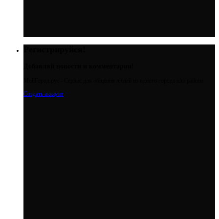
Регистрируйся!
Добавляй новости и комментарии!
МойГород.рус - Cервис для общения людей из одного города или района
Создать аккаунт