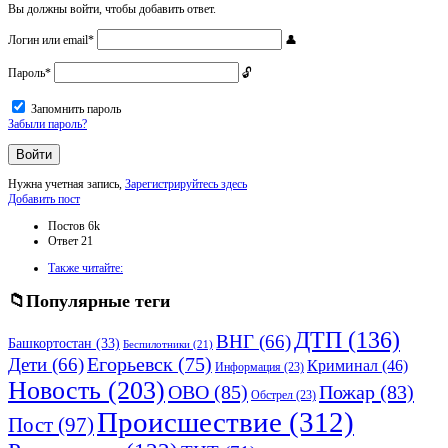
Вы должны войти, чтобы добавить ответ.
Логин или email
*
Пароль
*
Запомнить пароль
Забыли пароль?
Нужна учетная запись,
Зарегистрируйтесь здесь
Боковая
Добавить пост
панель
Статистика
Постов
6k
Ответ
21
Adv
Также читайте:
120x600
Популярные теги
ДТП
(136)
ВНГ
(66)
Башкортостан
(33)
Беспилотники
(21)
Дети
(66)
Егорьевск
(75)
Криминал
(46)
Информация
(23)
Новость
(203)
ОВО
(85)
Пожар
(83)
Обстрел
(23)
Происшествие
(312)
Пост
(97)