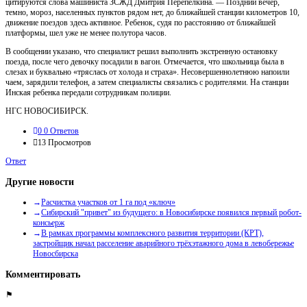
цитируются слова машиниста ЗСЖД Дмитрия Перепелкина. — Поздний вечер,
темно, мороз, населенных пунктов рядом нет, до ближайшей станции километров 10,
движение поездов здесь активное. Ребенок, судя по расстоянию от ближайшей
платформы, шел уже не менее полутора часов.
В сообщении указано, что специалист решил выполнить экстренную остановку
поезда, после чего девочку посадили в вагон. Отмечается, что школьница была в
слезах и буквально «тряслась от холода и страха». Несовершеннолетнюю напоили
чаем, зарядили телефон, а затем специалисты связались с родителями. На станции
Инская ребенка передали сотрудникам полиции.
НГС НОВОСИБИРСК.
0
0 Ответов
13
Просмотров
Ответ
Другие новости
Расчистка участков от 1 га под «ключ»
Сибирский "привет" из будущего: в Новосибирске появился первый робот-
консьерж
В рамках программы комплексного развития территории (КРТ),
застройщик начал расселение аварийного трёхэтажного дома в левобережье
Новосбирска
Комментировать