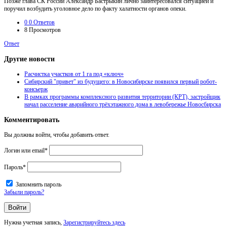
Позже глава СК России Александр Бастрыкин лично заинтересовался ситуацией и
поручил возбудить уголовное дело по факту халатности органов опеки.
0
0 Ответов
8
Просмотров
Ответ
Другие новости
Расчистка участков от 1 га под «ключ»
Сибирский "привет" из будущего: в Новосибирске появился первый робот-
консьерж
В рамках программы комплексного развития территории (КРТ), застройщик
начал расселение аварийного трёхэтажного дома в левобережье Новосбирска
Комментировать
Вы должны войти, чтобы добавить ответ.
Логин или email
*
Пароль
*
Запомнить пароль
Забыли пароль?
Нужна учетная запись,
Зарегистрируйтесь здесь