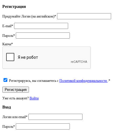
Регистрация
Придумайте Логин (на английском)
*
E-mail
*
Пароль
*
Капча
*
Регистрируясь, вы соглашаетесь с
Политикой конфиденциальности
.
*
Уже есть аккаунт?
Войти
Вход
Логин или email
*
Пароль
*