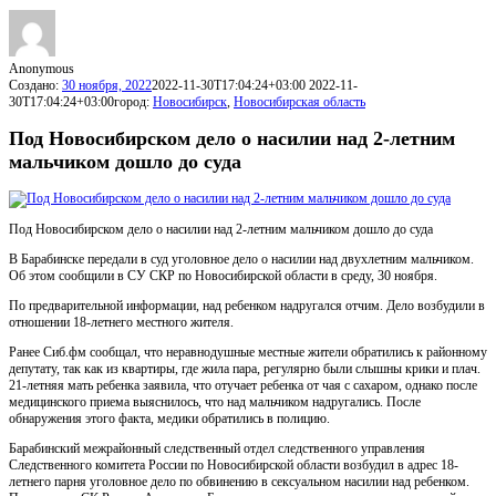
Anonymous
Создано:
30 ноября, 2022
2022-11-30T17:04:24+03:00
2022-11-
30T17:04:24+03:00
город:
Новосибирск
,
Новосибирская область
Под Новосибирском дело о насилии над 2-летним
мальчиком дошло до суда
Под Новосибирском дело о насилии над 2-летним мальчиком дошло до суда
В Барабинске передали в суд уголовное дело о насилии над двухлетним мальчиком.
Об этом сообщили в СУ СКР по Новосибирской области в среду, 30 ноября.
По предварительной информации, над ребенком надругался отчим. Дело возбудили в
отношении 18-летнего местного жителя.
Ранее Сиб.фм сообщал, что неравнодушные местные жители обратились к районному
депутату, так как из квартиры, где жила пара, регулярно были слышны крики и плач.
21-летняя мать ребенка заявила, что отучает ребенка от чая с сахаром, однако после
медицинского приема выяснилось, что над мальчиком надругались. После
обнаружения этого факта, медики обратились в полицию.
Барабинский межрайонный следственный отдел следственного управления
Следственного комитета России по Новосибирской области возбудил в адрес 18-
летнего парня уголовное дело по обвинению в сексуальном насилии над ребенком.