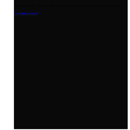
МойГород.рус - Cервис для общения людей из одного города или района
Создать аккаунт