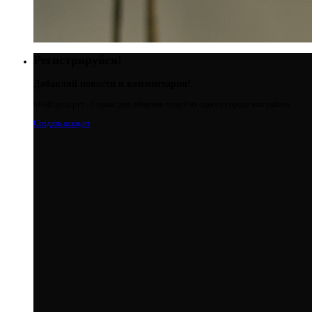
Регистрируйся!
Добавляй новости и комментарии!
МойГород.рус - Cервис для общения людей из одного города или района
Создать аккаунт