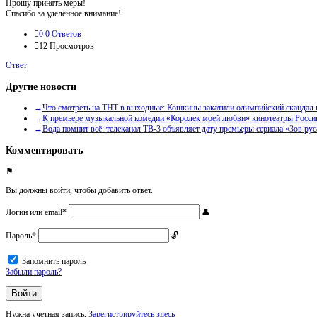
Прошу принять меры!
Спасибо за уделённое внимание!
0
0 Ответов
12
Просмотров
Ответ
Другие новости
Что смотреть на ТНТ в выходные: Кошкины закатили олимпийский скандал 
К премьере музыкальной комедии «Королек моей любви» кинотеатры России
Вода помнит всё: телеканал ТВ-3 объявляет дату премьеры сериала «Зов р
Комментировать
Вы должны войти, чтобы добавить ответ.
Логин или email
*
Пароль
*
Запомнить пароль
Забыли пароль?
Нужна учетная запись,
Зарегистрируйтесь здесь