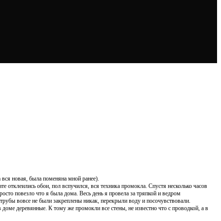
 вся новая, была поменяна мной ранее).
ате отклеились обои, пол вспучился, вся техника промокла. Спустя несколько часов
осто повезло что я была дома. Весь день я провела за тряпкой и ведром
о трубы вовсе не были закреплены никак, перекрыли воду и посочувствовали.
 доме деревянные. К тому же промокли все стены, не известно что с проводкой, а в