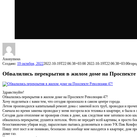
Anonymous
Создано:
19 октября, 2022
2022-10-19T22:06:38+03:00
2022-10-19T22:06:38+03:00
горо
Обвалились перекрытия в жилом доме на Проспекте
Здравствуйте!
Обвалились перекрытия в жилом доме на Проспекте Революции 47!
Хочу поделиться с вами тем, что сегодня произошло в самом центре города.
Летом производился капитальный ремонт дома с заменой всех труб, проводки и проче
Сначала во время замены проводки у меня погорела вся техника в квартире, я была в 
Сегодня дали отопление не проверив стояк в доме, как следствие мне затопило всю ква
обвалилось перекрытие, рушится потолок. Фото не передаёт всей картины, я просто бо
безостановочно убирая воду, параллельно пытаясь дозвониться в свою УК Пик Комфорт 
Пишу этот пост и не понимаю, безопасно ли вообще мне находится в квартире, дом пром
доме газ.