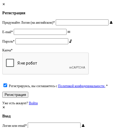
Регистрация
Придумайте Логин (на английском)
*
E-mail
*
Пароль
*
Капча
*
Регистрируясь, вы соглашаетесь с
Политикой конфиденциальности
.
*
Уже есть аккаунт?
Войти
Вход
Логин или email
*