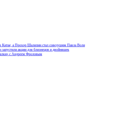
в Китае, а Прохор Шаляпин стал соведущим Павла Воли
 запустили акции для близнецов и двойняшек
усалки» с Андреем Фроловым