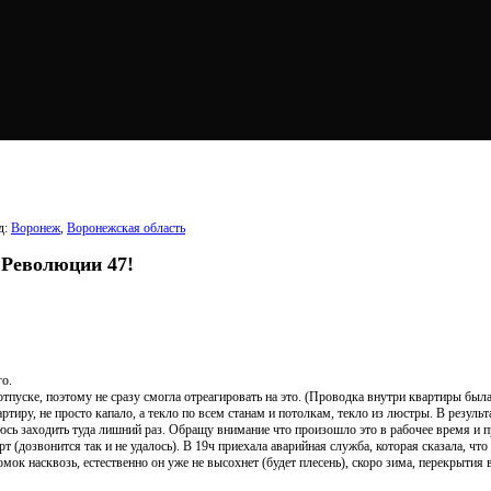
д:
Воронеж
,
Воронежская область
 Революции 47!
го.
отпуске, поэтому не сразу смогла отреагировать на это. (Проводка внутри квартиры была
ртиру, не просто капало, а текло по всем станам и потолкам, текло из люстры. В результ
юсь заходить туда лишний раз. Обращу внимание что произошло это в рабочее время и пр
(дозвонится так и не удалось). В 19ч приехала аварийная служба, которая сказала, чт
ок насквозь, естественно он уже не высохнет (будет плесень), скоро зима, перекрытия в