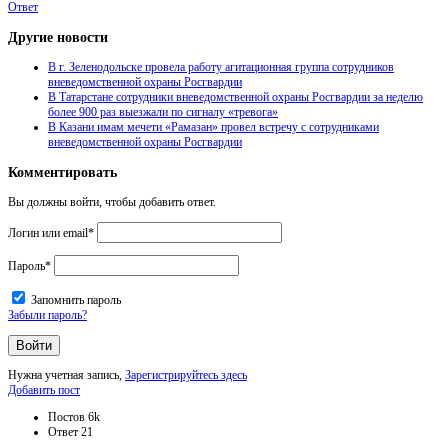
Ответ
Другие новости
В г. Зеленодольске провела работу агитационная группа сотрудников
вневедомственной охраны Росгвардии
В Татарстане сотрудники вневедомственной охраны Росгвардии за неделю
более 900 раз выезжали по сигналу «тревога»
В Казани имам мечети «Рамазан» провел встречу с сотрудниками
вневедомственной охраны Росгвардии
Комментировать
Вы должны войти, чтобы добавить ответ.
Логин или email
*
Пароль
*
Запомнить пароль
Забыли пароль?
Нужна учетная запись,
Зарегистрируйтесь здесь
Боковая
Добавить пост
панель
Статистика
Постов
6k
Ответ
21