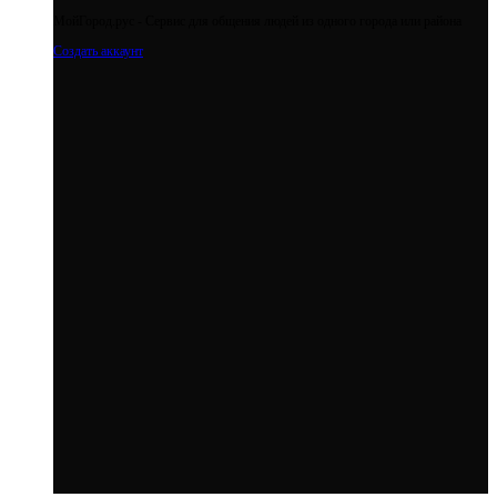
МойГород.рус - Cервис для общения людей из одного города или района
Создать аккаунт