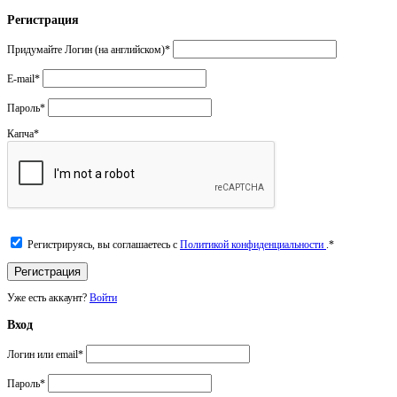
Регистрация
Придумайте Логин (на английском)
*
E-mail
*
Пароль
*
Капча
*
Регистрируясь, вы соглашаетесь с
Политикой конфиденциальности
.
*
Уже есть аккаунт?
Войти
Вход
Логин или email
*
Пароль
*