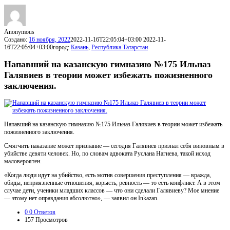
Anonymous
Создано:
16 ноября, 2022
2022-11-16T22:05:04+03:00
2022-11-
16T22:05:04+03:00
город:
Казань
,
Республика Татарстан
Напавший на казанскую гимназию №175 Ильназ
Галявиев в теории может избежать пожизненного
заключения.
Напавший на казанскую гимназию №175 Ильназ Галявиев в теории может избежать
пожизненного заключения.
Смягчить наказание может признание — сегодня Галявиев признал себя виновным в
убийстве девяти человек. Но, по словам адвоката Руслана Нагиева, такой исход
маловероятен.
«Когда люди идут на убийство, есть мотив совершения преступления — вражда,
обиды, неприязненные отношения, корысть, ревность — то есть конфликт. А в этом
случае дети, ученики младших классов — что они сделали Галявиеву? Мое мнение
— этому нет оправдания абсолютно», — заявил он Inkazan.
0
0 Ответов
157
Просмотров