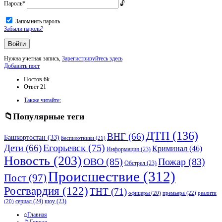
Пароль
*
Запомнить пароль
Забыли пароль?
Нужна учетная запись,
Зарегистрируйтесь здесь
Боковая
Добавить пост
панель
Статистика
Постов
6k
Ответ
21
Adv
Также читайте:
120x600
Популярные теги
ДТП
(136)
ВНГ
(66)
Башкортостан
(33)
Беспилотники
(21)
Дети
(66)
Егорьевск
(75)
Криминал
(46)
Информация
(23)
Новость
(203)
ОВО
(85)
Пожар
(83)
Обстрел
(23)
Происшествие
(312)
Пост
(97)
Росгвардия
(122)
ТНТ
(71)
премьера
(22)
офицеры
(20)
реалити
сериал
(24)
шоу
(23)
(20)
Исследовать
Главная
Города