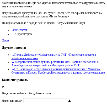
помещении организации, где под угрозой пистолета потребовал от сотрудника выдать
ему все наличные деньги.
Девушка отдала преступнику 200 000 рублей, после чего он скрылся в неизвестном
направлении, сообщил телеграм-канал «Че по Ростову».
Полиция объявляла в городе план «Сирена». Злоумышленника ищут.
0
0 Ответов
17
Просмотров
Ответ
Другие новости
Полина Диброва о «Мастере игры» на ТНТ: «После этого проекта я
влюбилась в реалити»
«Второй сезон станет лучшим реалити на ТВ!»: Торнике Квитатиани и
Анна Седокова проверят себя в «Мастере игры» на ТНТ
От Нальчика до Сочи: «Особенности национальной кухни» с Михаилом
Стогниенко и Пьером Карбонарой отправляются в южную гастроэкспедицию
Комментировать
Вы должны войти, чтобы добавить ответ.
Логин или email
*