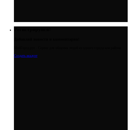
Регистрируйся!
Добавляй новости и комментарии!
МойГород.рус - Cервис для общения людей из одного города или района
Создать аккаунт