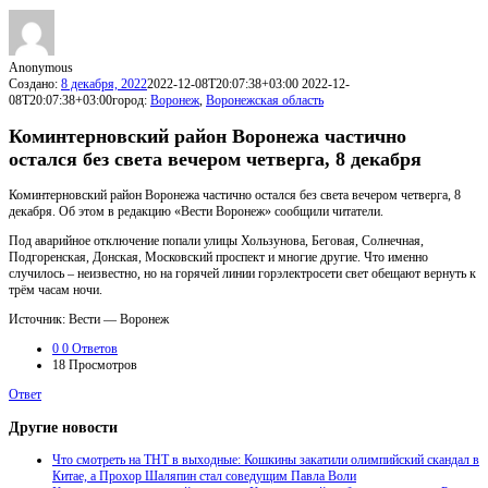
Anonymous
Создано:
8 декабря, 2022
2022-12-08T20:07:38+03:00
2022-12-
08T20:07:38+03:00
город:
Воронеж
,
Воронежская область
Коминтерновский район Воронежа частично
остался без света вечером четверга, 8 декабря
Коминтерновский район Воронежа частично остался без света вечером четверга, 8
декабря. Об этом в редакцию «Вести Воронеж» сообщили читатели.
Под аварийное отключение попали улицы Хользунова, Беговая, Солнечная,
Подгоренская, Донская, Московский проспект и многие другие. Что именно
случилось – неизвестно, но на горячей линии горэлектросети свет обещают вернуть к
трём часам ночи.
Источник: Вести — Воронеж
0
0 Ответов
18
Просмотров
Ответ
Другие новости
Что смотреть на ТНТ в выходные: Кошкины закатили олимпийский скандал в
Китае, а Прохор Шаляпин стал соведущим Павла Воли