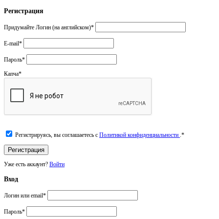
Регистрация
Придумайте Логин (на английском)
*
E-mail
*
Пароль
*
Капча
*
Регистрируясь, вы соглашаетесь с
Политикой конфиденциальности
.
*
Уже есть аккаунт?
Войти
Вход
Логин или email
*
Пароль
*