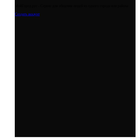
МойГород.рус - Cервис для общения людей из одного города или района
Создать аккаунт