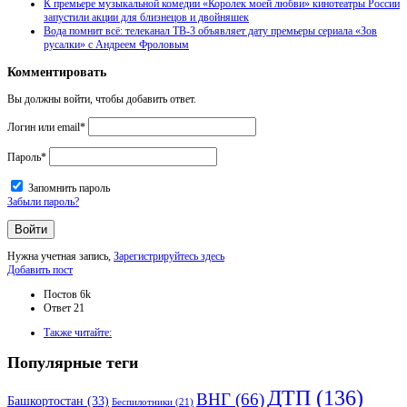
К премьере музыкальной комедии «Королек моей любви» кинотеатры России
запустили акции для близнецов и двойняшек
Вода помнит всё: телеканал ТВ-3 объявляет дату премьеры сериала «Зов
русалки» с Андреем Фроловым
Комментировать
Вы должны войти, чтобы добавить ответ.
Логин или email
*
Пароль
*
Запомнить пароль
Забыли пароль?
Нужна учетная запись,
Зарегистрируйтесь здесь
Боковая
Добавить пост
панель
Статистика
Постов
6k
Ответ
21
Adv
Также читайте:
120x600
Популярные теги
ДТП
(136)
ВНГ
(66)
Башкортостан
(33)
Беспилотники
(21)