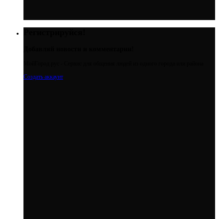
Регистрируйся!
Добавляй новости и комментарии!
МойГород.рус - Cервис для общения людей из одного города или района
Создать аккаунт