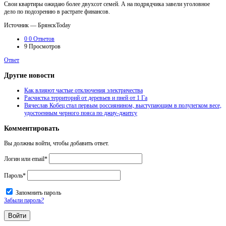
Свои квартиры ожидаю более двухсот семей. А на подрядчика завели уголовное
дело по подозрению в растрате финансов.
Источник — БрянскToday
0
0 Ответов
9
Просмотров
Ответ
Другие новости
Как влияют частые отключения электричества
Расчистка территорий от деревьев и пней от 1 Га
Вячеслав Кобец стал первым россиянином, выступающим в полулегком весе,
удостоенным черного пояса по джиу-джитсу
Комментировать
Вы должны войти, чтобы добавить ответ.
Логин или email
*
Пароль
*
Запомнить пароль
Забыли пароль?