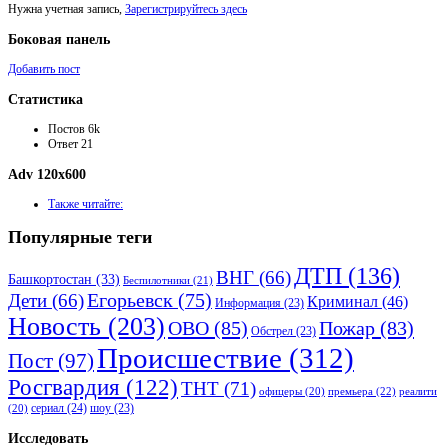
Нужна учетная запись,
Зарегистрируйтесь здесь
Боковая панель
Добавить пост
Статистика
Постов
6k
Ответ
21
Adv 120x600
Также читайте:
Популярные теги
ДТП
(136)
ВНГ
(66)
Башкортостан
(33)
Беспилотники
(21)
Дети
(66)
Егорьевск
(75)
Криминал
(46)
Информация
(23)
Новость
(203)
ОВО
(85)
Пожар
(83)
Обстрел
(23)
Происшествие
(312)
Пост
(97)
Росгвардия
(122)
ТНТ
(71)
премьера
(22)
офицеры
(20)
реалити
сериал
(24)
шоу
(23)
(20)
Исследовать