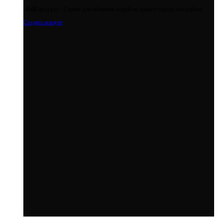
МойГород.рус - Cервис для общения людей из одного города или района
Создать аккаунт