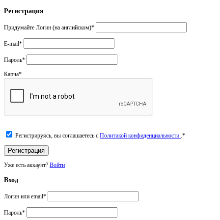
Регистрация
Придумайте Логин (на английском)
*
E-mail
*
Пароль
*
Капча
*
Регистрируясь, вы соглашаетесь с
Политикой конфиденциальности
.
*
Уже есть аккаунт?
Войти
Вход
Логин или email
*
Пароль
*