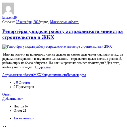
МойГород
Последний
Посты
lanasokol9
Создано:
25 октября, 2023
город:
Московская область
Репортёры увидели работу астраханского министра
строительства и ЖКХ
Многие жители не понимают, что же делают на самом деле чиновники на местах. За
редкими заседаниями и звучными заявлениями скрывается целая система решений,
работающих на благо общества. Но как на практике это всё происходит? Для того,
чтобы узнать правду ...
Подробнее
Астраханская область
ЖКХ
Капралов
министр
Человек дела
0
0 Ответов
9
Просмотров
Ответ
Боковая
Добавить пост
панель
Статистика
Постов
6k
Ответ
21
Adv
Также читайте:
120x600