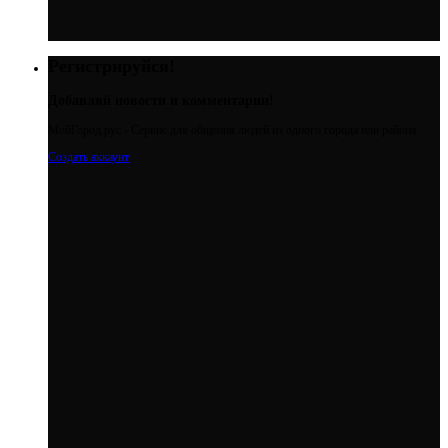
Регистрируйся!
Добавляй новости и комментарии!
МойГород.рус - Cервис для общения людей из одного города или района
Создать аккаунт