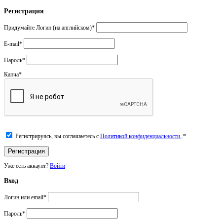
Регистрация
Придумайте Логин (на английском)
*
E-mail
*
Пароль
*
Капча
*
Регистрируясь, вы соглашаетесь с
Политикой конфиденциальности
.
*
Уже есть аккаунт?
Войти
Вход
Логин или email
*
Пароль
*