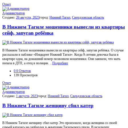
Ответ
Администратор
Создано:
26 августа, 2023
город:
Нижний Тагил
,
Свердловская область
В Нижнем Тагиле мошенники вынесли из квартиры
сейф, запугав ребёнка
В Нижнем Тагиле мошенники вынесли из квартиры сейф, запугав ребёнка. О случае
рассказали в паблике «Инцидент Нижний Тагил». Когда 9-летняя девочка была в
квартире одна, на домашний номер позвонили мошенники. Они заявили, что мать
попала в ДТП, а отец в полиции. ...
Подробнее
0
0 Ответов
139
Просмотров
Ответ
Администратор
Создано:
1 августа, 2023
город:
Нижний Тагил
,
Свердловская область
В Нижнем Тагиле женщину сбил катер
В Нижнем Тагиле женщину сбил катер Это произошло, когда женщина со своей
семьей каталась на сапбордах в акватории Тагильского пруда. В результате