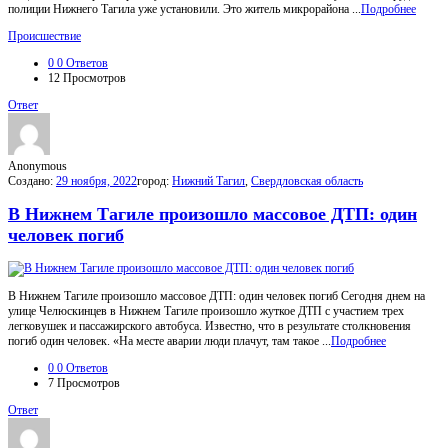
полиции Нижнего Тагила уже установили. Это житель микрорайона ...
Подробнее
Происшествие
0
0 Ответов
12
Просмотров
Ответ
Anonymous
Создано:
29 ноября, 2022
город:
Нижний Тагил
,
Свердловская область
В Нижнем Тагиле произошло массовое ДТП: один
человек погиб
В Нижнем Тагиле произошло массовое ДТП: один человек погиб Сегодня днем на
улице Челюскинцев в Нижнем Тагиле произошло жуткое ДТП с участием трех
легковушек и пассажирского автобуса. Известно, что в результате столкновения
погиб один человек. «На месте аварии люди плачут, там такое ...
Подробнее
0
0 Ответов
7
Просмотров
Ответ