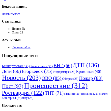
Боковая панель
Добавить пост
Статистика
Постов
6k
Ответ
21
Adv 120x600
Также читайте:
Популярные теги
ДТП
(136)
ВНГ
(66)
Башкортостан
(33)
Беспилотники
(21)
Дети
(66)
Егорьевск
(75)
Криминал
(46)
Информация
(23)
Новость
(203)
ОВО
(85)
Пожар
(83)
Обстрел
(23)
Происшествие
(312)
Пост
(97)
Росгвардия
(122)
ТНТ
(71)
премьера
(22)
офицеры
(20)
реалити
сериал
(24)
шоу
(23)
(20)
Исследовать