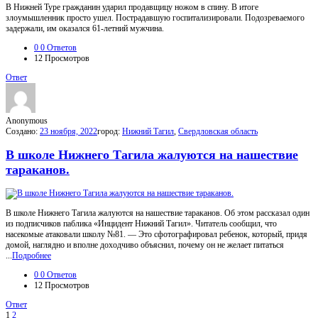
В Нижней Туре гражданин ударил продавщицу ножом в спину. В итоге
злоумышленник просто ушел. Пострадавшую госпитализировали. Подозреваемого
задержали, им оказался 61-летний мужчина.
0
0 Ответов
12
Просмотров
Ответ
Anonymous
Создано:
23 ноября, 2022
город:
Нижний Тагил
,
Свердловская область
В школе Нижнего Тагила жалуются на нашествие
тараканов.
В школе Нижнего Тагила жалуются на нашествие тараканов. Об этом рассказал один
из подписчиков паблика «Инцидент Нижний Тагил». Читатель сообщил, что
насекомые атаковали школу №81. — Это сфотографировал ребенок, который, придя
домой, наглядно и вполне доходчиво объяснил, почему он не желает питаться
...
Подробнее
0
0 Ответов
12
Просмотров
Ответ
1
2