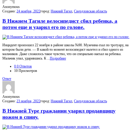
Anonymous
Создано:
24 ноября, 2022
город:
Нижний Тагил
,
Свердловская область
В Нижнем Тагиле велосипедист сбил ребенка, а
потом еще и ударил его по голове.
Инцидент произошел 22 ноября в районе школы №90. Мужчина ехал по тротуару, на
котором были дети. — В какой-то момент велосипедист налетел и сбил одного из
мальчиков. Даже сложилось такое чувство, что он специально наехал на ребенка.
Мальчик упал, ударившись. К ...
Подробнее
0
0 Ответов
10
Просмотров
Ответ
Anonymous
Создано:
23 ноября, 2022
город:
Нижний Тагил
,
Свердловская область
В Нижней Туре гражданин ударил продавщицу
ножом в спину.