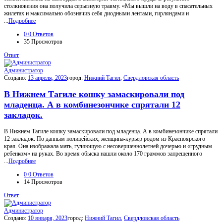
столкновения она получила серьезную травму. «Мы вышли на воду в спасательных
жилетах и максимально обозначив себя диодными лентами, гирляндами и
...
Подробнее
0
0 Ответов
35
Просмотров
Ответ
Администратор
Создано:
13 апреля, 2023
город:
Нижний Тагил
,
Свердловская область
В Нижнем Тагиле кошку замаскировали под
младенца. А в комбинезончике спрятали 12
закладок.
В Нижнем Тагиле кошку замаскировали под младенца. А в комбинезончике спрятали
12 закладок. По данным полицейских, женщина-курьер родом из Красноярского
края. Она изображала мать, гуляющую с несовершеннолетней дочерью и «грудным
ребенком» на руках. Во время обыска нашли около 170 граммов запрещенного
...
Подробнее
0
0 Ответов
14
Просмотров
Ответ
Администратор
Создано:
10 января, 2023
город:
Нижний Тагил
,
Свердловская область