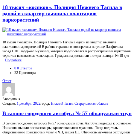
18 тысяч «косяков». Полиция Нижнего Тагила в
одной из квартир выявила плантацию
наркорастений
18 тысяч «косяков». Полиция Нижнего Тагила в одной из квартир выявила
плантацию наркорастений В районе гаражного кооператива по улице Панфилова
наряд ППС задержал мужчину, который подозревался в распространении наркотиков
через так называемые «закладки». Гражданина доставили в отдел полиции № 18 для
...
Подробнее
0
0 Ответов
22
Просмотра
Ответ
Anonymous
Создано:
1 декабря, 2022
город:
Нижний Тагил
,
Свердловская область
В салоне городского автобуса № 57 обнаружили труп
В салоне городского автобуса № 57 обнаружили труп. Автобус подъехал к остановке.
Из салона вышли все пассажиры, кроме пожилого мужчины. Тогда водитель
общественного транспорта и узнал о ЧП, пишет Е1. «Личность мужчины сотрудники