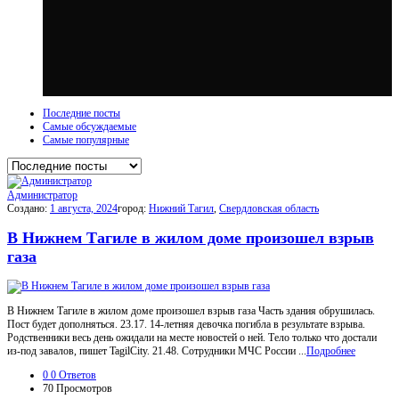
Последние посты
Самые обсуждаемые
Самые популярные
Администратор
Создано:
1 августа, 2024
город:
Нижний Тагил
,
Свердловская область
В Нижнем Тагиле в жилом доме произошел взрыв
газа
В Нижнем Тагиле в жилом доме произошел взрыв газа Часть здания обрушилась.
Пост будет дополняться. 23.17. 14-летняя девочка погибла в результате взрыва.
Родственники весь день ожидали на месте новостей о ней. Тело только что достали
из-под завалов, пишет TagilCity. 21.48. Сотрудники МЧС России ...
Подробнее
0
0 Ответов
70
Просмотров